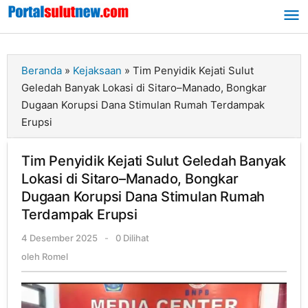
Lewati
ke
konten
Beranda
»
Kejaksaan
»
Tim Penyidik Kejati Sulut
Geledah Banyak Lokasi di Sitaro–Manado, Bongkar
Dugaan Korupsi Dana Stimulan Rumah Terdampak
Erupsi
Tim Penyidik Kejati Sulut Geledah Banyak
Lokasi di Sitaro–Manado, Bongkar
Dugaan Korupsi Dana Stimulan Rumah
Terdampak Erupsi
4 Desember 2025
oleh
-
0 Dilihat
Romel
oleh
Romel