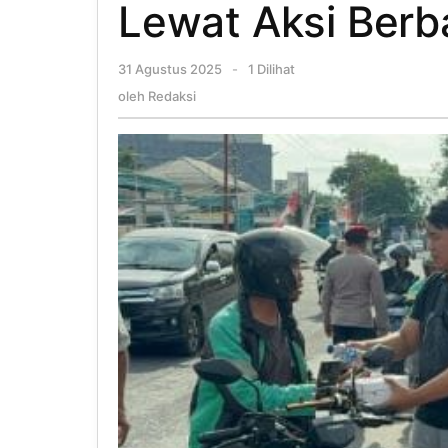
Lewat Aksi Berb
31 Agustus 2025
oleh
-
1 Dilihat
Redaksi
oleh
Redaksi