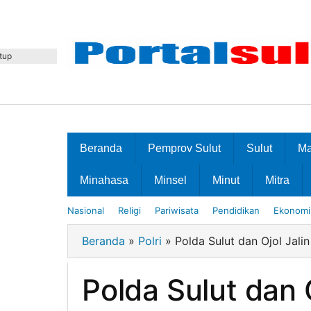
Lewati
ke
konten
tup
Beranda
Pemprov Sulut
Sulut
M
Minahasa
Minsel
Minut
Mitra
Nasional
Religi
Pariwisata
Pendidikan
Ekonomi 
Beranda
»
Polri
»
Polda Sulut dan Ojol Jali
Polda Sulut dan 