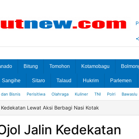
P
anado
Bitung
Tomohon
Kotamobagu
Bolmon
Sangihe
Sitaro
Talaud
Hukrim
Parlemen
dan Bisnis
Perisitiwa
Olahraga
Kuliner
TNI
Polri
Bawaslu
n Kedekatan Lewat Aksi Berbagi Nasi Kotak
Ojol Jalin Kedekatan