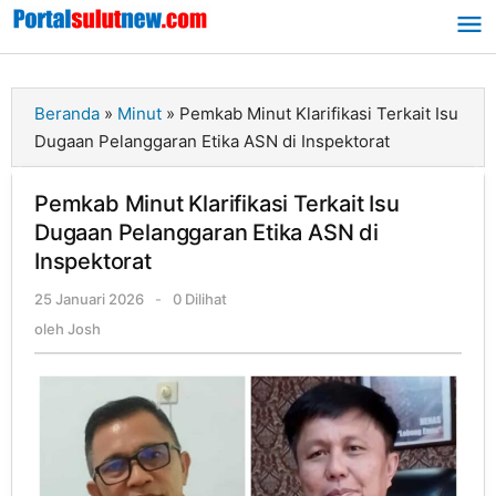
Lewati
ke
konten
Beranda
»
Minut
»
Pemkab Minut Klarifikasi Terkait Isu
Dugaan Pelanggaran Etika ASN di Inspektorat
Pemkab Minut Klarifikasi Terkait Isu
Dugaan Pelanggaran Etika ASN di
Inspektorat
25 Januari 2026
oleh
-
0 Dilihat
Josh
oleh
Josh