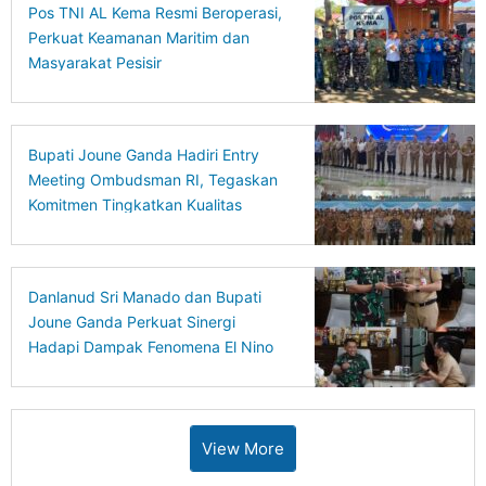
Pos TNI AL Kema Resmi Beroperasi,
Perkuat Keamanan Maritim dan
Masyarakat Pesisir
Bupati Joune Ganda Hadiri Entry
Meeting Ombudsman RI, Tegaskan
Komitmen Tingkatkan Kualitas
Pelayanan Publik
Danlanud Sri Manado dan Bupati
Joune Ganda Perkuat Sinergi
Hadapi Dampak Fenomena El Nino
di Minut
View More