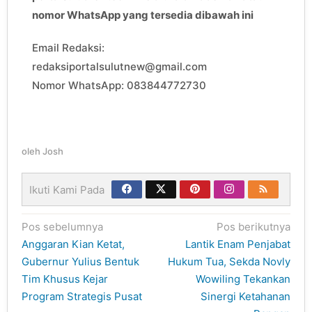
nomor WhatsApp yang tersedia dibawah ini
Email Redaksi:
redaksiportalsulutnew@gmail.com
Nomor WhatsApp: 083844772730
oleh
Josh
Ikuti Kami Pada
Navigasi
Pos sebelumnya
Pos berikutnya
pos
Anggaran Kian Ketat,
Lantik Enam Penjabat
Gubernur Yulius Bentuk
Hukum Tua, Sekda Novly
Tim Khusus Kejar
Wowiling Tekankan
Program Strategis Pusat
Sinergi Ketahanan