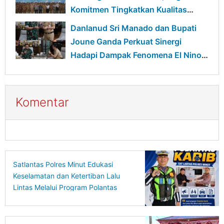
Komitmen Tingkatkan Kualitas
Pelayanan Publik
Danlanud Sri Manado dan Bupati
Joune Ganda Perkuat Sinergi
Hadapi Dampak Fenomena El Nino
di Minut
Komentar
Satlantas Polres Minut Edukasi
Keselamatan dan Ketertiban Lalu
Lintas Melalui Program Polantas
Karib