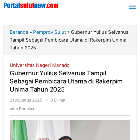
Lewati
ke
konten
Beranda
»
Pemprov Sulut
»
Gubernur Yulius Selvanus
Tampil Sebagai Pembicara Utama di Rakerpim Unima
Tahun 2025
Universitas Negeri Manado
Gubernur Yulius Selvanus Tampil
Sebagai Pembicara Utama di Rakerpim
Unima Tahun 2025
21 Agustus 2025
oleh
-
0 Dilihat
Redaksi
oleh
Redaksi