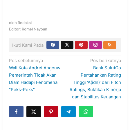
oleh
Redaksi
Editor: Romel Nayoan
Ikuti Kami Pada
Navigasi
Pos sebelumnya
Pos berikutnya
pos
Wali Kota Andrei Angouw:
Bank SulutGo
Pemerintah Tidak Akan
Pertahankan Rating
Diam Hadapi Fenomena
Tinggi ‘A(idn)’ dari Fitch
“Peks-Peks”
Ratings, Buktikan Kinerja
dan Stabilitas Keuangan