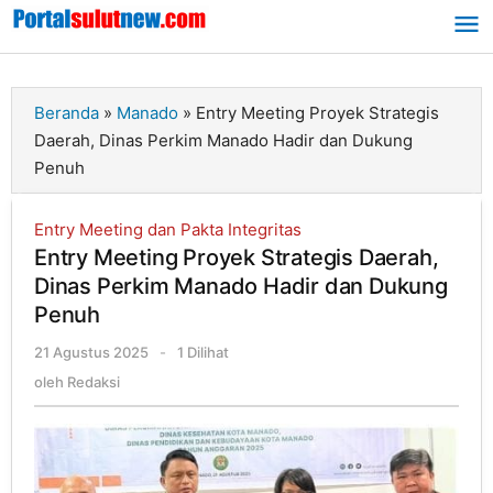
Lewati
ke
konten
Beranda
»
Manado
»
Entry Meeting Proyek Strategis
Daerah, Dinas Perkim Manado Hadir dan Dukung
Penuh
Entry Meeting dan Pakta Integritas
Entry Meeting Proyek Strategis Daerah,
Dinas Perkim Manado Hadir dan Dukung
Penuh
21 Agustus 2025
oleh
-
1 Dilihat
Redaksi
oleh
Redaksi