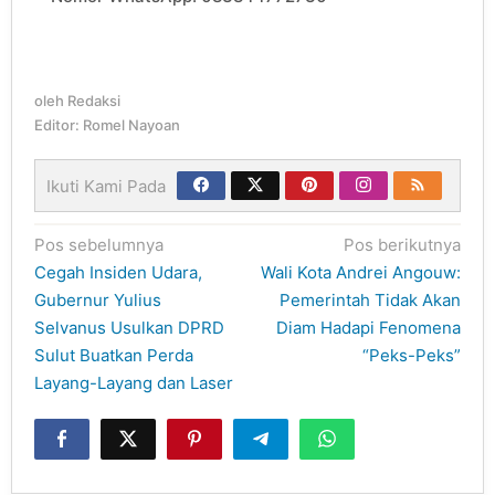
oleh
Redaksi
Editor: Romel Nayoan
Ikuti Kami Pada
Navigasi
Pos sebelumnya
Pos berikutnya
pos
Cegah Insiden Udara,
Wali Kota Andrei Angouw:
Gubernur Yulius
Pemerintah Tidak Akan
Selvanus Usulkan DPRD
Diam Hadapi Fenomena
Sulut Buatkan Perda
“Peks-Peks”
Layang-Layang dan Laser