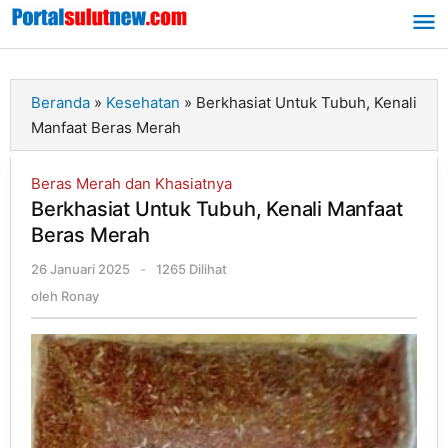
Lewati
ke
konten
Beranda
»
Kesehatan
»
Berkhasiat Untuk Tubuh, Kenali
Manfaat Beras Merah
Beras Merah dan Khasiatnya
Berkhasiat Untuk Tubuh, Kenali Manfaat
Beras Merah
26 Januari 2025
oleh
-
1265 Dilihat
Ronay
oleh
Ronay