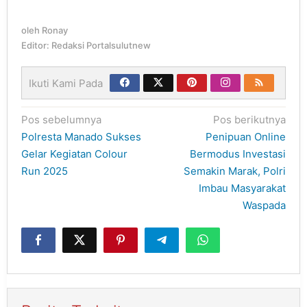
oleh
Ronay
Editor: Redaksi Portalsulutnew
Ikuti Kami Pada
Navigasi
Pos sebelumnya
Pos berikutnya
pos
Polresta Manado Sukses
Penipuan Online
Gelar Kegiatan Colour
Bermodus Investasi
Run 2025
Semakin Marak, Polri
Imbau Masyarakat
Waspada