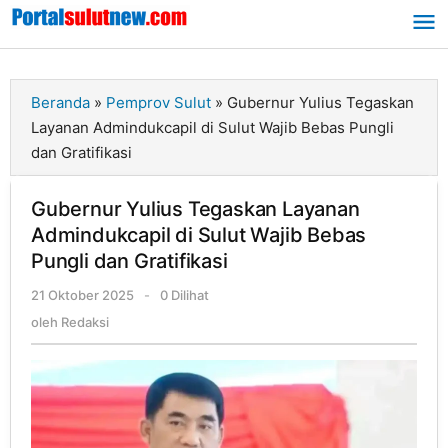
Lewati
ke
konten
Beranda
»
Pemprov Sulut
»
Gubernur Yulius Tegaskan
Layanan Admindukcapil di Sulut Wajib Bebas Pungli
dan Gratifikasi
Gubernur Yulius Tegaskan Layanan
Admindukcapil di Sulut Wajib Bebas
Pungli dan Gratifikasi
21 Oktober 2025
oleh
-
0 Dilihat
Redaksi
oleh
Redaksi