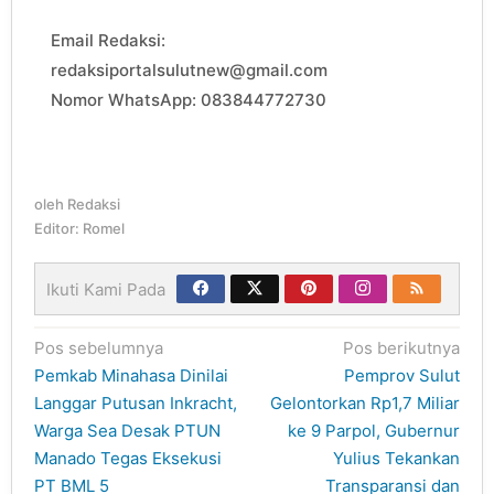
Email Redaksi:
redaksiportalsulutnew@gmail.com
Nomor WhatsApp: 083844772730
oleh
Redaksi
Editor: Romel
Ikuti Kami Pada
Navigasi
Pos sebelumnya
Pos berikutnya
pos
Pemkab Minahasa Dinilai
Pemprov Sulut
Langgar Putusan Inkracht,
Gelontorkan Rp1,7 Miliar
Warga Sea Desak PTUN
ke 9 Parpol, Gubernur
Manado Tegas Eksekusi
Yulius Tekankan
PT BML 5
Transparansi dan