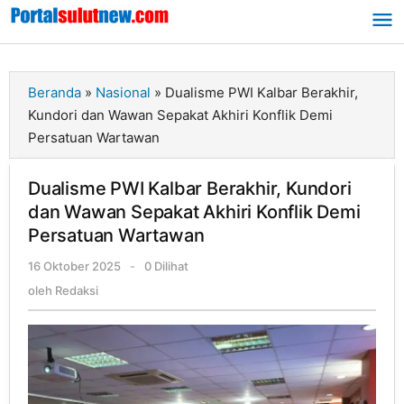
Lewati
ke
konten
Beranda
»
Nasional
»
Dualisme PWI Kalbar Berakhir,
Kundori dan Wawan Sepakat Akhiri Konflik Demi
Persatuan Wartawan
Dualisme PWI Kalbar Berakhir, Kundori
dan Wawan Sepakat Akhiri Konflik Demi
Persatuan Wartawan
16 Oktober 2025
oleh
-
0 Dilihat
Redaksi
oleh
Redaksi