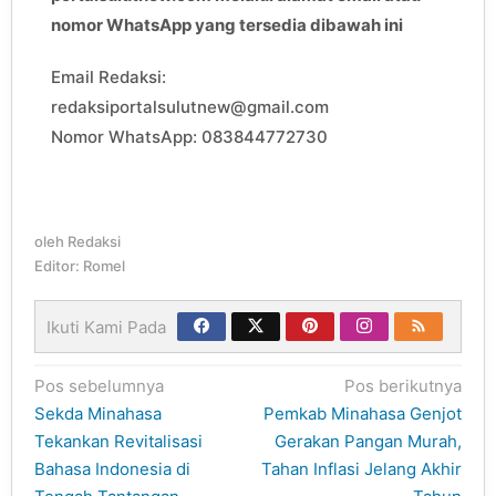
nomor WhatsApp yang tersedia dibawah ini
Email Redaksi:
redaksiportalsulutnew@gmail.com
Nomor WhatsApp: 083844772730
oleh
Redaksi
Editor: Romel
Ikuti Kami Pada
Navigasi
Pos sebelumnya
Pos berikutnya
pos
Sekda Minahasa
Pemkab Minahasa Genjot
Tekankan Revitalisasi
Gerakan Pangan Murah,
Bahasa Indonesia di
Tahan Inflasi Jelang Akhir